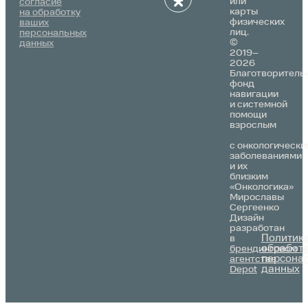
или
согласие
карты
на обработку
физических
ваших
лиц.
персональных
©
данных
2019–
2026
Благотворитель
фонд
навигации
и системной
помощи
взрослым
с онкологически
заболеваниями
и их
близким
«Онкологика»
Мирославы
Сергеенко
Дизайн
разработан
Политик
в
обработ
брендинговом
персона
агентстве
данных
Depot