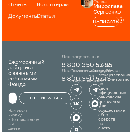
Фонда
Отчеты
Волонтерам
Мирослава
Сергеенко
Документы
Статьи
НАПИСАТЬ
Для подопечных
Ежемесячный
8 800 350 57 85
Фонд
дайджест
Для благотворителей
принимает
Онкологика
«Следуй
с важными
пожертвования
в
за
событиями
8 800 350 57 13
исключительно
соцсетях:
мной»:
Фонда
на
свои
официальные
банковские
ПОДПИСАТЬСЯ
реквизиты
и не
Alternative:
осуществляет
Нажимая
сбор
кнопку
средств
«Подписаться»,
на
вы
счета
даете