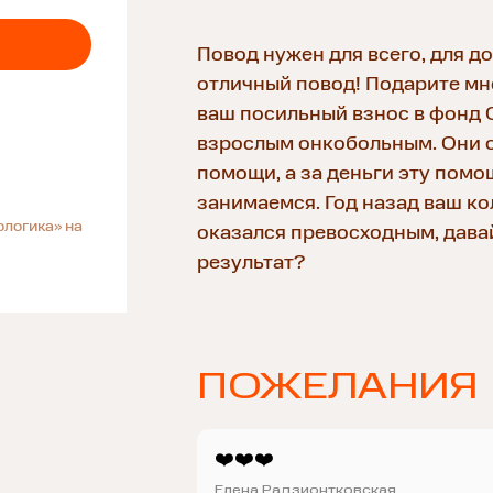
Повод нужен для всего, для до
отличный повод! Подарите мне
ваш посильный взнос в фонд
взрослым онкобольным. Они 
помощи, а за деньги эту помо
занимаемся. Год назад ваш к
ологика» на
оказался превосходным, давай
результат?
ПОЖЕЛАНИЯ
❤️❤️❤️
Елена Радзионтковская