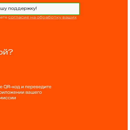
ашу поддержку!
аете
согласие на обработку ваших
ой?