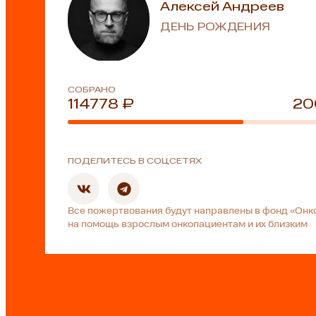
Алексей Андреев
ДЕНЬ РОЖДЕНИЯ
СОБРАНО
114778 ₽
20
ПОДЕЛИТЕСЬ В СОЦСЕТЯХ
Все пожертвования будут направлены в фонд «Онк
на помощь взрослым онкопациентам и их близким