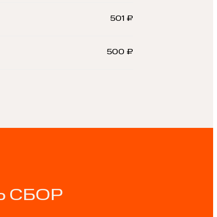
501 ₽
500 ₽
 СБОР