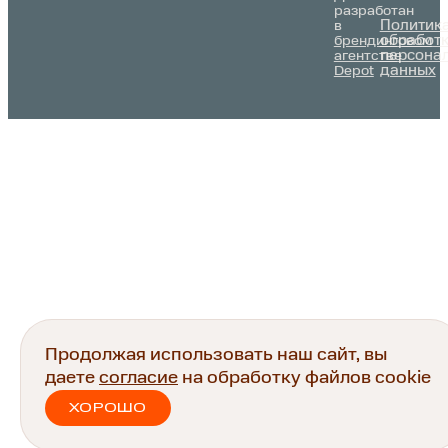
разработан
Политик
в
обработ
брендинговом
персона
агентстве
данных
Depot
Продолжая использовать наш сайт, вы
даете
согласие
на обработку файлов cookie
ХОРОШО