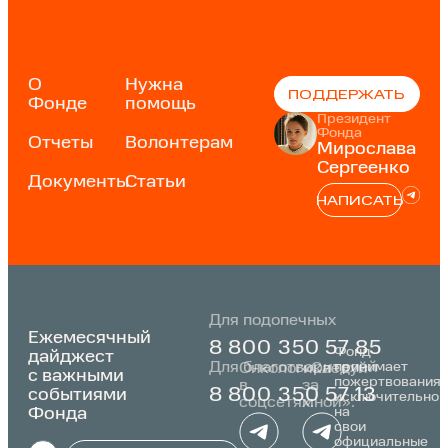
О
Нужна
ПОДДЕРЖАТЬ
Фонде
помощь
Президент
Фонда
Отчеты
Волонтерам
Мирослава
Сергеенко
Документы
Статьи
НАПИСАТЬ
Для подопечных
Ежемесячный
8 800 350 57 85
Фонд
дайджест
Для благотворителей
принимает
Онкологика
«Следуй
с важными
пожертвования
в
за
событиями
8 800 350 57 13
исключительно
соцсетях:
мной»:
Фонда
на
свои
официальные