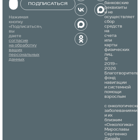
банковские
ПОДПИСАТЬСЯ
реквизиты
и не
Alternative:
осуществляет
Нажимая
сбор
кнопку
средств
«Подписаться»,
на
вы
счета
даете
или
согласие
карты
на обработку
физических
ваших
лиц.
персональных
©
данных
2019–
2026
Благотворитель
фонд
навигации
и системной
помощи
взрослым
с онкологически
заболеваниями
и их
близким
«Онкологика»
Мирославы
Сергеенко
Дизайн