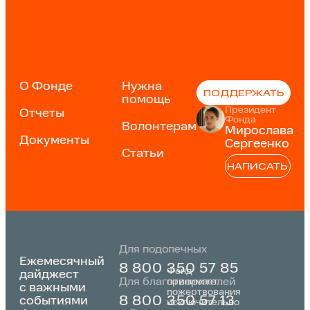
О Фонде
Нужна
ПОДДЕРЖАТЬ
помощь
Президент
Отчеты
Фонда
Волонтерам
Мирослава
Документы
Сергеенко
Статьи
НАПИСАТЬ
Для подопечных
Ежемесячный
8 800 350 57 85
Фонд
дайджест
Для благотворителей
принимает
с важными
пожертвования
событиями
8 800 350 57 13
исключительно