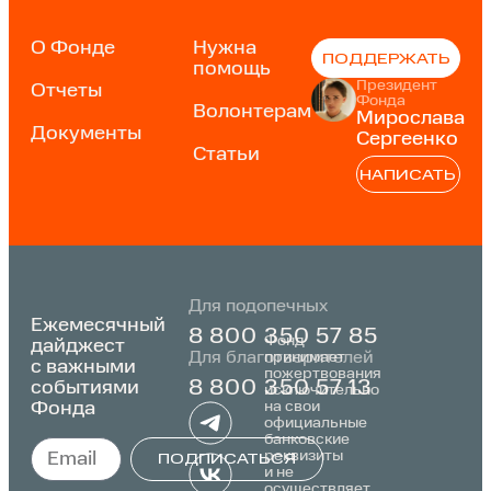
О Фонде
Нужна
ПОДДЕРЖАТЬ
помощь
Президент
Отчеты
Фонда
Волонтерам
Мирослава
Документы
Сергеенко
Статьи
НАПИСАТЬ
Для подопечных
Ежемесячный
8 800 350 57 85
Фонд
дайджест
Для благотворителей
принимает
с важными
пожертвования
событиями
8 800 350 57 13
исключительно
Фонда
на свои
официальные
банковские
реквизиты
ПОДПИСАТЬСЯ
и не
осуществляет