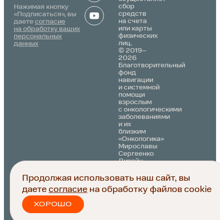
Alternative:
сбор
Нажимая кнопку
средств
«Подписаться», вы
на счета
даете
согласие
или карты
на обработку ваших
физических
персональных
лиц.
данных
© 2019–
2026
Благотворительный
фонд
навигации
и системной
помощи
взрослым
с онкологическими
заболеваниями
и их
близким
«Онкологика»
Мирославы
Сергеенко
Дизайн
разработан
Политика
в
Продолжая использовать наш сайт, вы
обработки
брендинговом
даете
согласие
на обработку файлов cookie
персональных
агентстве
данных
Depot
ХОРОШО