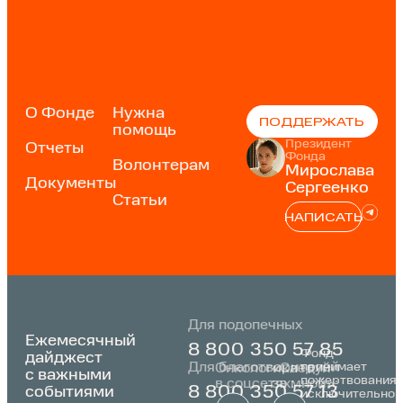
О Фонде
Нужна
ПОДДЕРЖАТЬ
помощь
Президент
Отчеты
Фонда
Волонтерам
Мирослава
Документы
Сергеенко
Статьи
НАПИСАТЬ
Для подопечных
Ежемесячный
8 800 350 57 85
Фонд
дайджест
Для благотворителей
принимает
Онкологика
«Следуй
с важными
пожертвования
в соцсетях:
за мной»:
событиями
8 800 350 57 13
исключительно