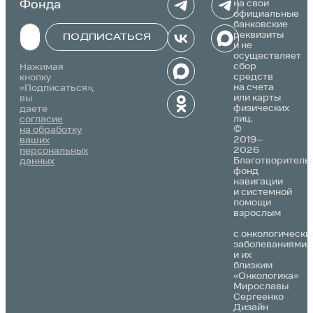
Фонда
на свои
официальные
банковские
реквизиты
ПОДПИСАТЬСЯ
и не
осуществляет
Alternative:
сбор
Нажимая
средств
кнопку
на счета
«Подписаться»,
или карты
вы
физических
даете
лиц.
согласие
©
на обработку
2019–
ваших
2026
персональных
Благотворитель
данных
фонд
навигации
и системной
помощи
взрослым
с онкологически
заболеваниями
и их
близким
«Онкологика»
Мирославы
Сергеенко
Дизайн