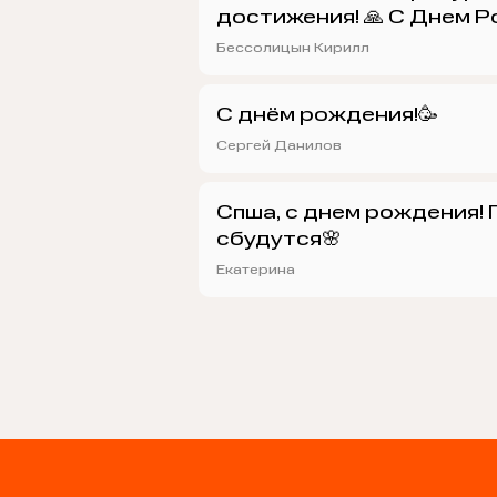
достижения! 🙏 С Днем Р
Бессолицын Кирилл
С днём рождения!🥳
Сергей Данилов
Спша, с днем рождения! 
сбудутся🌸
Екатерина