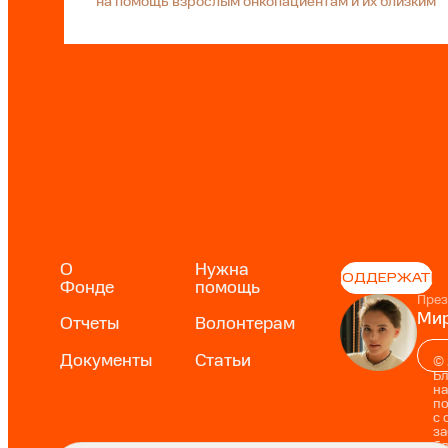
на помощь взрослым онкопациентам и их близким
О
Нужна
ПОДДЕРЖАТЬ
Фонде
помощь
През
Мир
Отчеты
Волонтерам
Документы
Статьи
©
Б
на
п
с 
за
б