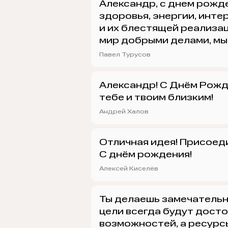
Александр, с днем рожд
здоровья, энергии, инте
и их блестящей реализа
мир добрыми делами, мы
Павел Турусов
Александр! С Днём Рожд
тебе и твоим близким!
Андрей Халов
Отличная идея! Присоед
С днём рождения!
Алексей Киселёв
Ты делаешь замечательн
цели всегда будут дост
возможностей, а ресурс