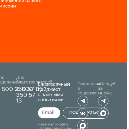
ля
Для
одопечных
благотворителей
Ежемесячный
Онкологика
«Следуй
в
за
 800 350 57 85
8 800
дайджест
соцсетях:
мной»:
с важными
350 57
событиями
13
ПОДПИСАТЬСЯ
Alternative:
Нажимая кнопку
«Подписаться», вы