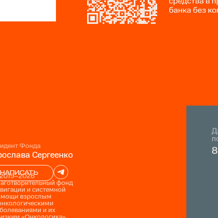
Д
п
идент Фонда
8
ослава Сергеенко
НАПИСАТЬ
 2019–2026
лаготворительный фонд
вигации и системной
омощи взрослым
онкологическими
болеваниями и их
лизким «Онкологика»