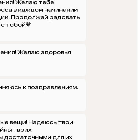
ения! Желаю тебе
реса в каждом начинании
ции. Продолжай радовать
 с тобой🧡
ения! Желаю здоровья
иняюсь к поздравлениям.
ые вещи! Надеюсь твои
ойны твоих
ы достаточными для их