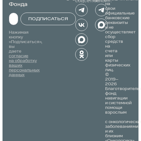
соцсетях:
мной»:
Фонда
на
свои
официальные
банковские
ПОДПИСАТЬСЯ
реквизиты
и не
Alternative:
осуществляет
Нажимая
сбор
кнопку
средств
«Подписаться»,
на
вы
счета
даете
или
согласие
карты
на обработку
физических
ваших
лиц.
персональных
©
данных
2019–
2026
Благотворитель
фонд
навигации
и системной
помощи
взрослым
с онкологически
заболеваниями
и их
близким
«Онкологика»