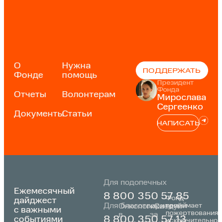
О
Нужна
ПОДДЕРЖАТЬ
Фонде
помощь
Президент
Фонда
Отчеты
Волонтерам
Мирослава
Сергеенко
Документы
Статьи
НАПИСАТЬ
Для подопечных
Ежемесячный
8 800 350 57 85
Фонд
дайджест
Для благотворителей
принимает
Онкологика
«Следуй
с важными
пожертвования
в
за
событиями
8 800 350 57 13
исключительно