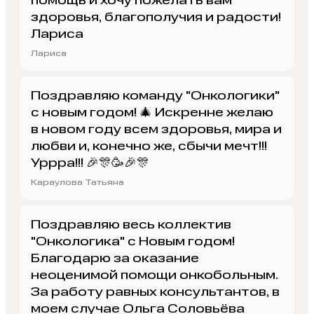
помощь и хочу пожелать вам
здоровья, благополучия и радости!
Лариса
Лариса
Поздравляю команду "Онкологики"
с новым годом! 🎄 Искренне желаю
в новом году всем здоровья, мира и
любви и, конечно же, сбычи мечт!!!
Уррра!!! 🎉🎊🥳🎉🎊
Караулова Татьяна
Поздравляю весь коллектив
"Онкологика" с Новым годом!
Благодарю за оказание
неоценимой помощи онкобольным.
За работу равных консультантов, в
моем случае Ольга Соловьёва