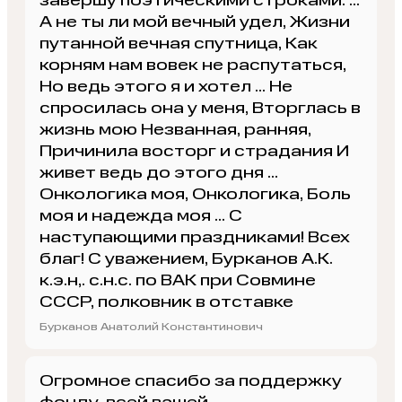
завершу поэтическими строками: ...
А не ты ли мой вечный удел, Жизни
путанной вечная спутница, Как
корням нам вовек не распутаться,
Но ведь этого я и хотел ... Не
спросилась она у меня, Вторглась в
жизнь мою Незванная, ранняя,
Причинила восторг и страдания И
живет ведь до этого дня ...
Онкологика моя, Онкологика, Боль
моя и надежда моя ... С
наступающими праздниками! Всех
благ! С уважением, Бурканов А.К.
к.э.н,. с.н.с. по ВАК при Совмине
СССР, полковник в отставке
Бурканов Анатолий Константинович
Огромное спасибо за поддержку