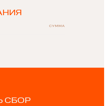
АНИЯ
СУММА
 СБОР