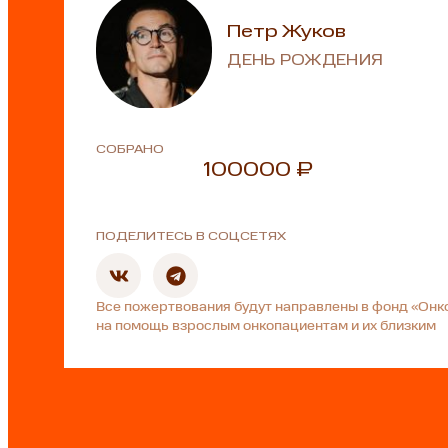
Петр Жуков
ДЕНЬ РОЖДЕНИЯ
СОБРАНО
100000 ₽
ПОДЕЛИТЕСЬ В СОЦСЕТЯХ
Все пожертвования будут направлены в фонд «Онк
на помощь взрослым онкопациентам и их близким