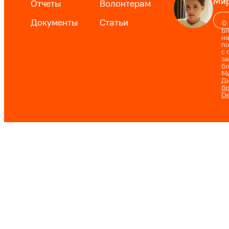
Мир
Отчеты
Волонтерам
Документы
Статьи
©
Б
на
п
с 
за
б
М
Ди
бр
D