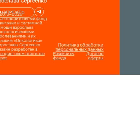
ослава Сергеенко
НАПИСАТЬ
 2019–2026
лаготворительный фонд
вигации и системной
омощи взрослым
онкологическими
болеваниями и их
лизким «Онкологика»
ирославы Сергеенко
Политика обработки
зайн разработан в
персональных данных
ендинговом агентстве
Реквизиты
Договор
epot
фонда
оферты