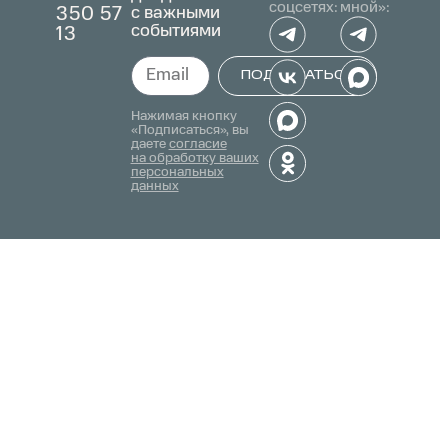
соцсетях:
мной»:
с важными
350 57
событиями
13
ПОДПИСАТЬСЯ
Alternative:
Нажимая кнопку
«Подписаться», вы
даете
согласие
на обработку ваших
персональных
данных