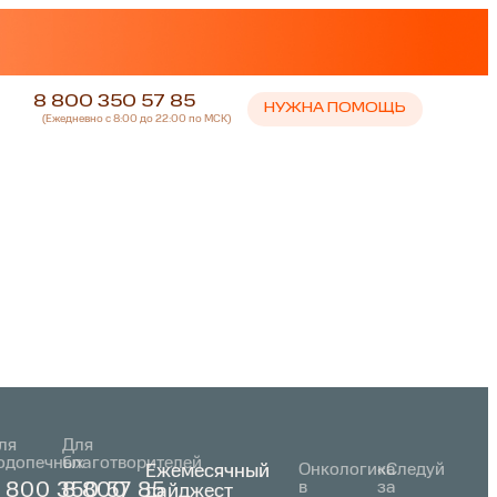
8 800 350 57 85
НУЖНА ПОМОЩЬ
(Ежедневно с 8:00 до 22:00 по МСК)
ля
Для
одопечных
благотворителей
Ежемесячный
Онкологика
«Следуй
в
за
 800 350 57 85
8 800
дайджест