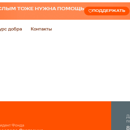
СЛЫМ ТОЖЕ НУЖНА ПОМОЩЬ
ПОДДЕРЖАТЬ
урс добра
Контакты
Д
п
идент Фонда
8