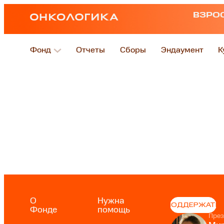
ВЗРО
Фонд
Отчеты
Сборы
Эндаумент
К
О
Нужна
ПОДДЕРЖАТЬ
Фонде
помощь
През