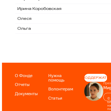
Ирина Коробовская
Олеся
Ольга
О Фонде
Нужна
ПОДДЕРЖАТЬ
помощь
През
Отчеты
Мир
Волонтерам
Документы
Статьи
©
Б
на
п