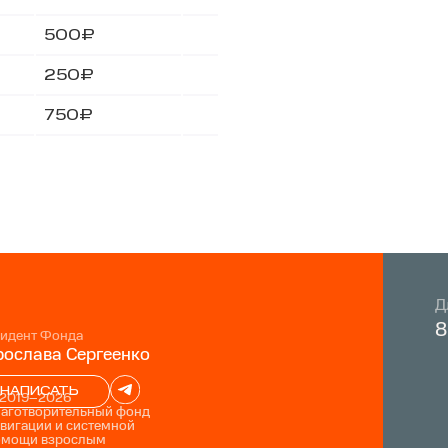
500₽
250₽
750₽
Д
8
идент Фонда
ослава Сергеенко
НАПИСАТЬ
 2019–2026
лаготворительный фонд
вигации и системной
омощи взрослым