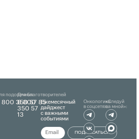
ля подопечных
Для благотворителей
Ежемесячный
Онкологика
«Следуй
 800 350 57 85
8 800
в соцсетях:
за мной»:
дайджест
350 57
с важными
13
событиями
ПОДПИСАТЬСЯ