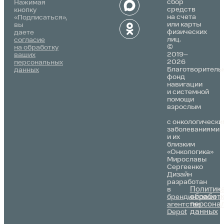
сбор
Нажимая
средств
кнопку
на счета
«Подписаться»,
или карты
вы
физических
даете
лиц.
согласие
©
на обработку
2019–
ваших
2026
персональных
Благотворитель
данных
фонд
навигации
и системной
помощи
взрослым
с онкологически
заболеваниями
и их
близким
«Онкологика»
Мирославы
Сергеенко
Дизайн
разработан
Политик
в
обработ
брендинговом
персона
агентстве
данных
Depot