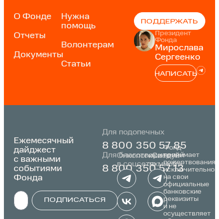
О Фонде
Нужна
ПОДДЕРЖАТЬ
помощь
Президент
Отчеты
Фонда
Волонтерам
Мирослава
Документы
Сергеенко
Статьи
НАПИСАТЬ
Для подопечных
Ежемесячный
8 800 350 57 85
Фонд
дайджест
Для благотворителей
принимает
Онкологика
«Следуй
с важными
пожертвования
в соцсетях:
за мной»:
событиями
8 800 350 57 13
исключительно
Фонда
на свои
официальные
банковские
реквизиты
ПОДПИСАТЬСЯ
и не
осуществляет
Alternative: