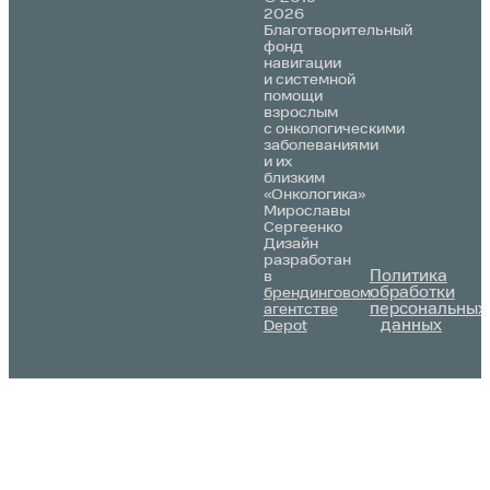
2026
Благотворительный
фонд
навигации
и системной
помощи
взрослым
с онкологическими
заболеваниями
и их
близким
«Онкологика»
Мирославы
Сергеенко
Дизайн
разработан
Политика
в
обработки
брендинговом
персональных
агентстве
данных
Depot