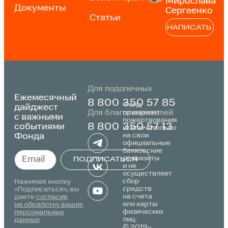
Мирослава
Документы
Сергеенко
Статьи
НАПИСАТЬ
Для подопечных
Ежемесячный
8 800 350 57 85
Фонд
дайджест
Для благотворителей
принимает
с важными
пожертвования
событиями
8 800 350 57 13
исключительно
Фонда
на свои
официальные
банковские
реквизиты
ПОДПИСАТЬСЯ
и не
осуществляет
Alternative:
сбор
Нажимая кнопку
средств
«Подписаться», вы
на счета
даете
согласие
или карты
на обработку ваших
физических
персональных
лиц.
данных
© 2019–