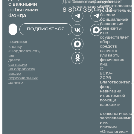
Для благотворителей
принимает
Онкологика
«Следуй
с важными
пожертвования
в соцсетях:
за мной»:
событиями
8 800 350 57 13
исключительно
Фонда
на свои
официальные
банковские
реквизиты
ПОДПИСАТЬСЯ
и не
осуществляет
Alternative:
сбор
Нажимая
средств
кнопку
на счета
«Подписаться»,
или карты
вы
физических
даете
лиц.
согласие
©
на обработку
2019–
ваших
2026
персональных
Благотворитель
данных
фонд
навигации
и системной
помощи
взрослым
с онкологически
заболеваниями
и их
близким
«Онкологика»