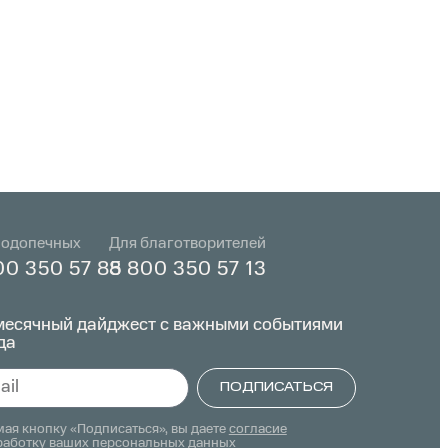
подопечных
Для благотворителей
00 350 57 85
8 800 350 57 13
есячный дайджест с важными событиями
да
ПОДПИСАТЬСЯ
native:
ая кнопку «Подписаться», вы даете
согласие
работку ваших персональных данных