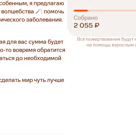
особенным, я предлагаю
 волшебства 🪄: помочь
Собрано
ического заболевания.
2 055 ₽
Все пожертвования будут
ая для вас сумма будет
на помощь взрослым с
то-то вовремя обратится
раться до необходимой
сделать мир чуть лучше