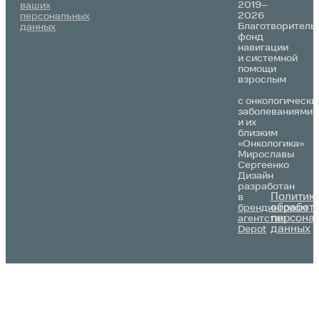
2019–
ваших
2026
персональных
Благотворитель
данных
фонд
навигации
и системной
помощи
взрослым
с онкологически
заболеваниями
и их
близким
«Онкологика»
Мирославы
Сергеенко
Дизайн
разработан
Политик
в
обработ
брендинговом
персона
агентстве
данных
Depot