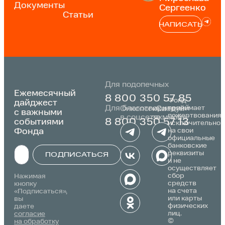
Документы
Сергеенко
Статьи
НАПИСАТЬ
Для подопечных
Ежемесячный
8 800 350 57 85
Фонд
дайджест
Для благотворителей
принимает
Онкологика
«Следуй
с важными
пожертвования
в соцсетях:
за мной»:
событиями
8 800 350 57 13
исключительно
Фонда
на свои
официальные
банковские
реквизиты
ПОДПИСАТЬСЯ
и не
осуществляет
Alternative:
сбор
Нажимая
средств
кнопку
на счета
«Подписаться»,
или карты
вы
физических
даете
лиц.
согласие
©
на обработку