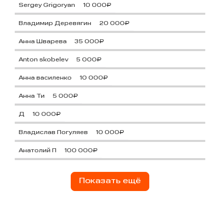
Sergey Grigoryan
10 000₽
Владимир Деревягин
20 000₽
Анна Шварева
35 000₽
Anton skobelev
5 000₽
Анна василенко
10 000₽
Анна Ти
5 000₽
Д
10 000₽
Владислав Погуляев
10 000₽
Анатолий П
100 000₽
Показать ещё