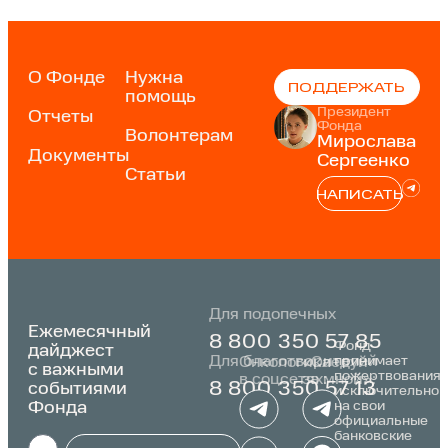
О Фонде
Нужна
ПОДДЕРЖАТЬ
помощь
Президент
Отчеты
Фонда
Волонтерам
Мирослава
Документы
Сергеенко
Статьи
НАПИСАТЬ
Для подопечных
Ежемесячный
8 800 350 57 85
Фонд
дайджест
Для благотворителей
принимает
Онкологика
«Следуй
с важными
пожертвования
в соцсетях:
за мной»:
событиями
8 800 350 57 13
исключительно
Фонда
на свои
официальные
банковские