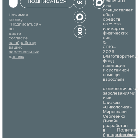
реквизиты
ПОДПИСАТЬСЯ
и не
осуществляет
Alternative:
сбор
Нажимая
средств
кнопку
на счета
«Подписаться»,
или карты
вы
физических
даете
лиц.
согласие
©
на обработку
2019–
ваших
2026
персональных
Благотворитель
данных
фонд
навигации
и системной
помощи
взрослым
с онкологически
заболеваниями
и их
близким
«Онкологика»
Мирославы
Сергеенко
Дизайн
разработан
Политик
в
обработ
брендинговом