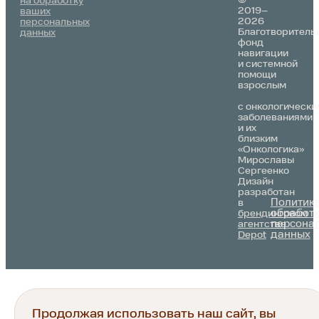
на обработку
2019–
ваших
2026
персональных
Благотворитель
данных
фонд
навигации
и системной
помощи
взрослым
с онкологически
заболеваниями
и их
близким
«Онкологика»
Мирославы
Сергеенко
Дизайн
разработан
Политик
в
обработ
брендинговом
персона
агентстве
данных
Depot
Продолжая использовать наш сайт, вы