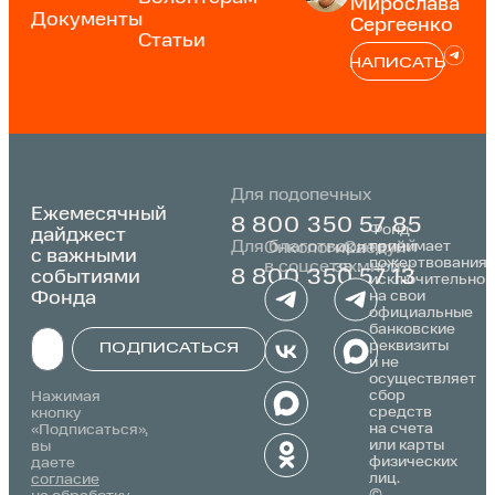
Мирослава
Документы
Сергеенко
Статьи
НАПИСАТЬ
Для подопечных
Ежемесячный
8 800 350 57 85
Фонд
дайджест
Для благотворителей
принимает
Онкологика
«Следуй
с важными
пожертвования
в соцсетях:
за мной»:
событиями
8 800 350 57 13
исключительно
Фонда
на свои
официальные
банковские
реквизиты
ПОДПИСАТЬСЯ
и не
осуществляет
Alternative:
сбор
Нажимая
средств
кнопку
на счета
«Подписаться»,
или карты
вы
физических
даете
лиц.
согласие
©