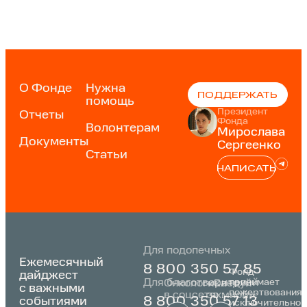
О Фонде
Нужна
ПОДДЕРЖАТЬ
помощь
Президент
Отчеты
Фонда
Волонтерам
Мирослава
Документы
Сергеенко
Статьи
НАПИСАТЬ
Для подопечных
Ежемесячный
8 800 350 57 85
Фонд
дайджест
Для благотворителей
принимает
Онкологика
«Следуй
с важными
пожертвования
в соцсетях:
за мной»:
событиями
8 800 350 57 13
исключительно