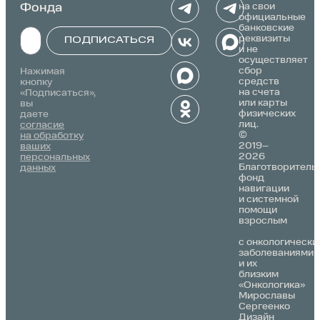
Фонда
на свои
официальные
банковские
реквизиты
ПОДПИСАТЬСЯ
и не
осуществляет
Alternative:
сбор
Нажимая
средств
кнопку
на счета
«Подписаться»,
или карты
вы
физических
даете
лиц.
согласие
©
на обработку
2019–
ваших
2026
персональных
Благотворитель
данных
фонд
навигации
и системной
помощи
взрослым
с онкологически
заболеваниями
и их
близким
«Онкологика»
Мирославы
Сергеенко
Дизайн