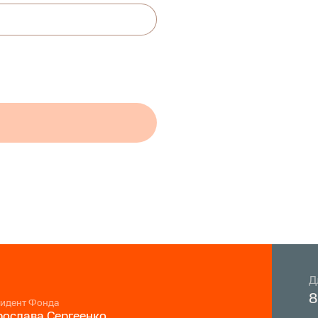
Д
8
идент Фонда
ослава Сергеенко