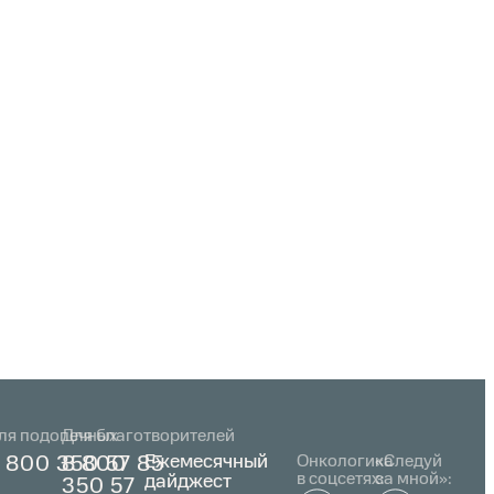
ля подопечных
Для благотворителей
Ежемесячный
Онкологика
«Следуй
 800 350 57 85
8 800
в соцсетях:
за мной»:
дайджест
350 57