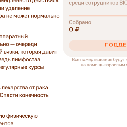
амедленного действия».
среди сотрудников B
ли удаление
фа не может нормально
Собрано
0 ₽
аппаратный
льно — очереди
ПОДДЕ
й вязки, которая давит
А ведь лимфостаз
Все пожертвования будут
на помощь взрослым с
регулярные курсы
 лекарства от рака
Спасти конечность
ную физическую
ентов.