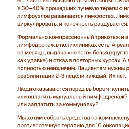
его часто выписывают домой с «бомбой з
У 30–40% прошедших лучевую терапию и
лимфоузлов развивается лимфостаз. Лим
циркулировать, и конечность раздувается.
Формально компрессионный трикотаж и 
лимфодренаж в поликлиниках есть. А реа
на месяцы, выдача «не того» белья (кругло
как удавка) и отказ в повторных курсах. 
полностью неизлечим. Пациентам нужны 
реабилитации 2-3 недели каждый. Их нет.
Люди оказываются перед выбором: купить
или оплатить мануальный лимфодренаж? 
или заплатить за коммуналку?
Мы хотим собрать средства на комплекс
противоотечную терапию для 10 онкопаци