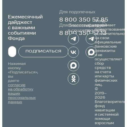
Для подопечных
Ежемесячный
8 800 350 57 85
Фонд
дайджест
Для благотворителей
принимает
Онкологика
«Следуй
с важными
пожертвования
в соцсетях:
за мной»:
событиями
8 800 350 57 13
исключительно
Фонда
на свои
официальные
банковские
реквизиты
ПОДПИСАТЬСЯ
и не
осуществляет
Alternative:
сбор
Нажимая
средств
кнопку
на счета
«Подписаться»,
или карты
вы
физических
даете
лиц.
согласие
©
на обработку
2019–
ваших
2026
персональных
Благотворитель
данных
фонд
навигации
и системной
помощи
взрослым