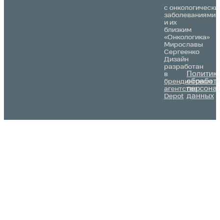
с онкологически
заболеваниями
и их
близким
«Онкологика»
Мирославы
Сергеенко
Дизайн
разработан
Политик
в
обработ
брендинговом
персона
агентстве
данных
Depot