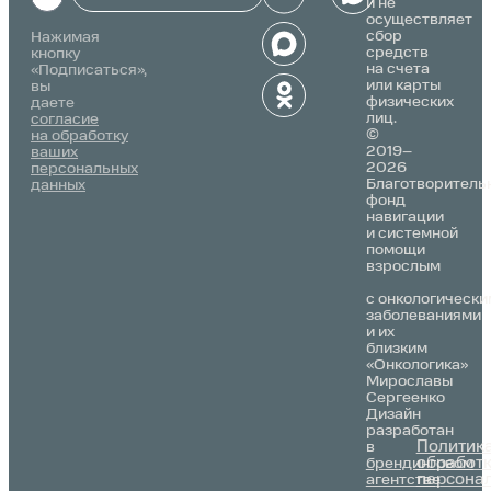
и не
осуществляет
Alternative:
сбор
Нажимая
средств
кнопку
на счета
«Подписаться»,
или карты
вы
физических
даете
лиц.
согласие
©
на обработку
2019–
ваших
2026
персональных
Благотворитель
данных
фонд
навигации
и системной
помощи
взрослым
с онкологически
заболеваниями
и их
близким
«Онкологика»
Мирославы
Сергеенко
Дизайн
разработан
Политик
в
обработ
брендинговом
персона
агентстве