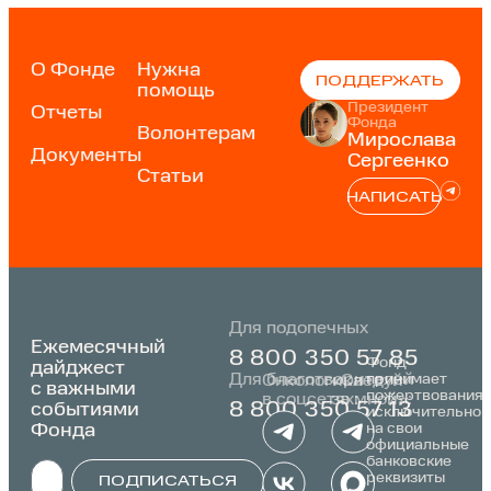
О Фонде
Нужна
ПОДДЕРЖАТЬ
помощь
Президент
Отчеты
Фонда
Волонтерам
Мирослава
Документы
Сергеенко
Статьи
НАПИСАТЬ
Для подопечных
Ежемесячный
8 800 350 57 85
Фонд
дайджест
Для благотворителей
принимает
Онкологика
«Следуй
с важными
пожертвования
в соцсетях:
за мной»:
событиями
8 800 350 57 13
исключительно
Фонда
на свои
официальные
банковские
реквизиты
ПОДПИСАТЬСЯ