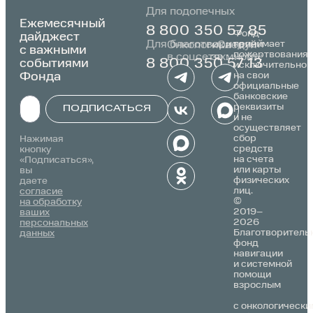
Для подопечных
Ежемесячный
8 800 350 57 85
Фонд
дайджест
Для благотворителей
принимает
Онкологика
«Следуй
с важными
пожертвования
в соцсетях:
за мной»:
событиями
8 800 350 57 13
исключительно
Фонда
на свои
официальные
банковские
реквизиты
ПОДПИСАТЬСЯ
и не
осуществляет
Alternative:
сбор
Нажимая
средств
кнопку
на счета
«Подписаться»,
или карты
вы
физических
даете
лиц.
согласие
©
на обработку
2019–
ваших
2026
персональных
Благотворитель
данных
фонд
навигации
и системной
помощи
взрослым
с онкологически