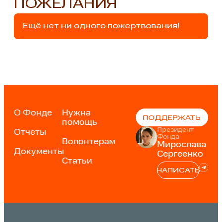
ПОЖЕЛАНИЯ
Ещё нет ни одного пожертвования!
О Фонде
Нужна
ПОДДЕРЖАТЬ
помощь
Президент
Отчеты
Фонда
Волонтерам
Мирослава
Документы
Сергеенко
Статьи
НАПИСАТЬ