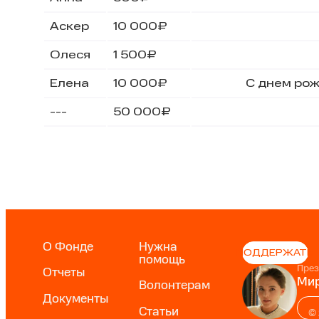
Аскер
10 000₽
Олеся
1 500₽
Елена
10 000₽
С днем ро
---
50 000₽
О Фонде
Нужна
ПОДДЕРЖАТЬ
помощь
През
Отчеты
Мир
Волонтерам
Документы
Статьи
©