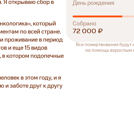
я. Я открываю сбор в
День рождения
Собрано
нкологика», который
72 000 ₽
ентам по всей стране.
 и проживание в период
Все пожертвования будут
ов и еще 15 видов
на помощь взрослым с
 в котором подопечные
ловек в этом году, и я
ю и заботе друг к другу