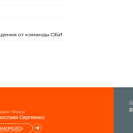
ждения от команды ОБИ
Д
8
идент Фонда
ослава Сергеенко
НАПИСАТЬ
 2019–2026