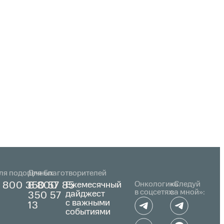
ля подопечных
Для благотворителей
Ежемесячный
Онкологика
«Следуй
 800 350 57 85
8 800
в соцсетях:
за мной»:
дайджест
350 57
с важными
13
событиями