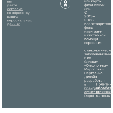
или карты
вы
физических
даете
лиц.
согласие
©
на обработку
2019–
ваших
2026
персональных
Благотворитель
данных
фонд
навигации
и системной
помощи
взрослым
с онкологически
заболеваниями
и их
близким
«Онкологика»
Мирославы
Сергеенко
Дизайн
разработан
Политик
в
обработ
брендинговом
персона
агентстве
данных
Depot