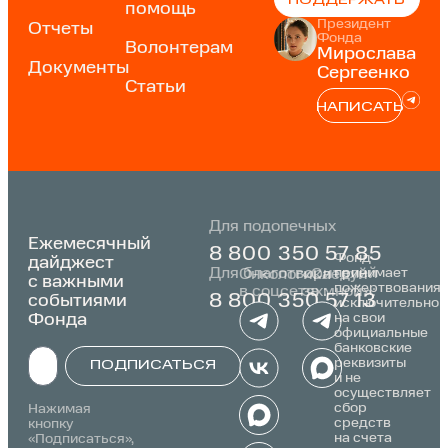
ПОДДЕРЖАТЬ
помощь
Президент
Отчеты
Фонда
Волонтерам
Мирослава
Документы
Сергеенко
Статьи
НАПИСАТЬ
Для подопечных
Ежемесячный
8 800 350 57 85
Фонд
дайджест
Для благотворителей
принимает
Онкологика
«Следуй
с важными
пожертвования
в соцсетях:
за мной»:
событиями
8 800 350 57 13
исключительно
Фонда
на свои
официальные
банковские
реквизиты
ПОДПИСАТЬСЯ
и не
осуществляет
Alternative:
сбор
Нажимая
средств
кнопку
на счета
«Подписаться»,