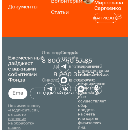
Волонтерам
Мирослава
Документы
Сергеенко
Статьи
НАПИСАТЬ
Для подопечных
«Следуй
Ежемесячный
за мной»:
8 800 350 57 85
Фонд
дайджест
Для благотворителей
принимает
с важными
пожертвования
событиями
8 800 350 57 13
исключительно
Фонда
на свои
Онкологика в соцсетях:
официальные
банковские
реквизиты
ПОДПИСАТЬСЯ
и не
осуществляет
Alternative:
сбор
Нажимая кнопку
средств
«Подписаться»,
на счета
вы даете
или карты
согласие
физических
на обработку
лиц.
ваших