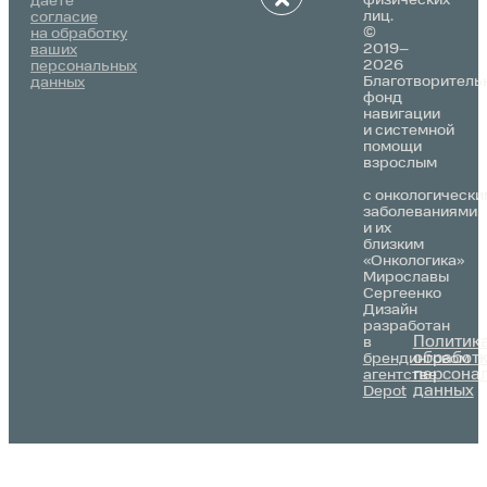
даете
лиц.
согласие
©
на обработку
2019–
ваших
2026
персональных
Благотворитель
данных
фонд
навигации
и системной
помощи
взрослым
с онкологически
заболеваниями
и их
близким
«Онкологика»
Мирославы
Сергеенко
Дизайн
разработан
Политик
в
обработ
брендинговом
персона
агентстве
данных
Depot