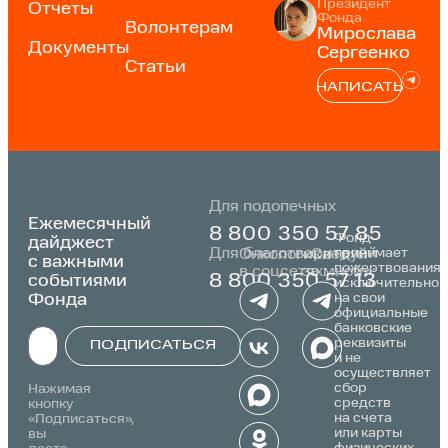
Президент
Отчеты
Фонда
Волонтерам
Мирослава
Документы
Сергеенко
Статьи
НАПИСАТЬ
Для подопечных
Ежемесячный
8 800 350 57 85
Фонд
дайджест
Для благотворителей
принимает
Онкологика
«Следуй
с важными
пожертвования
в соцсетях:
за мной»:
событиями
8 800 350 57 13
исключительно
Фонда
на свои
официальные
банковские
реквизиты
ПОДПИСАТЬСЯ
и не
осуществляет
Alternative:
сбор
Нажимая
средств
кнопку
на счета
«Подписаться»,
или карты
вы
физических