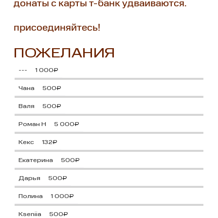
донаты с карты т-банк удваиваются.
присоединяйтесь!
ПОЖЕЛАНИЯ
---
1 000₽
Чана
500₽
Валя
500₽
Роман Н
5 000₽
Кекс
132₽
Екатерина
500₽
Дарья
500₽
Полина
1 000₽
Kseniia
500₽