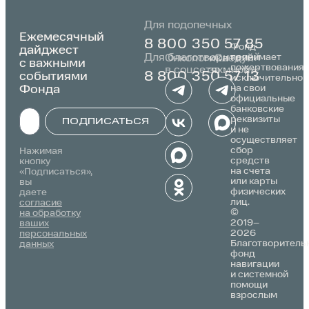
Для подопечных
Ежемесячный
8 800 350 57 85
Фонд
дайджест
Для благотворителей
принимает
Онкологика
«Следуй
с важными
пожертвования
в соцсетях:
за мной»:
событиями
8 800 350 57 13
исключительно
Фонда
на свои
официальные
банковские
реквизиты
ПОДПИСАТЬСЯ
и не
осуществляет
Alternative:
сбор
Нажимая
средств
кнопку
на счета
«Подписаться»,
или карты
вы
физических
даете
лиц.
согласие
©
на обработку
2019–
ваших
2026
персональных
Благотворитель
данных
фонд
навигации
и системной
помощи
взрослым