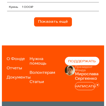
Куинь
1 000₽
Показать ещё
О Фонде
Нужна
ПОДДЕРЖАТЬ
помощь
Президент
Отчеты
Фонда
Волонтерам
Мирослава
Документы
Сергеенко
Статьи
НАПИСАТЬ