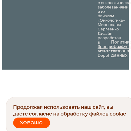
с онкологически
заболеваниями
и их
близким
«Онкологика»
Мирославы
Сергеенко
Дизайн
разработан
Политик
в
обработ
брендинговом
персона
агентстве
данных
Depot
Продолжая использовать наш сайт, вы
даете
согласие
на обработку файлов cookie
ХОРОШО