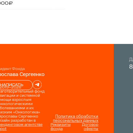
000₽
Д
8
идент Фонда
ослава Сергеенко
НАПИСАТЬ
 2019–2026
лаготворительный фонд
вигации и системной
омощи взрослым
онкологическими
болеваниями и их
лизким «Онкологика»
ирославы Сергеенко
Политика обработки
зайн разработан в
персональных данных
ендинговом агентстве
Реквизиты
Договор
epot
фонда
оферты