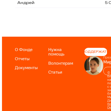
Андрей
5 
О Фонде
Нужна
ПОДДЕРЖАТЬ
помощь
През
Отчеты
Мир
Волонтерам
Документы
Статьи
©
Б
на
п
с 
за
б
М
Ди
бр
D