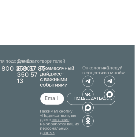
ля подопечных
Для благотворителей
Ежемесячный
Онкологика
«Следуй
 800 350 57 85
8 800
в соцсетях:
за мной»:
дайджест
350 57
с важными
13
событиями
ПОДПИСАТЬСЯ
Alternative:
Нажимая кнопку
«Подписаться», вы
даете
согласие
на обработку ваших
персональных
данных