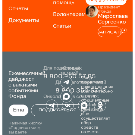
ПОДДЕРЖАТЬ
помощь
Президент
Отчеты
Фонда
Волонтерам
Мирослава
Документы
Сергеенко
Статьи
НАПИСАТЬ
Для подопечных
«Следуй
Ежемесячный
за мной»:
8 800 350 57 85
Фонд
дайджест
Для благотворителей
принимает
с важными
пожертвования
событиями
8 800 350 57 13
исключительно
Фонда
на свои
Онкологика в соцсетях:
официальные
банковские
реквизиты
ПОДПИСАТЬСЯ
и не
осуществляет
Alternative:
сбор
Нажимая кнопку
средств
«Подписаться»,
на счета
вы даете