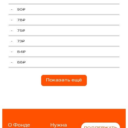
-
90₽
-
78₽
-
75₽
-
73₽
-
84₽
-
88₽
Показать ещё
О Фонде
Нужна