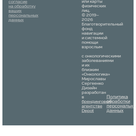
или карты
согласие
физических
на обработку
лиц.
ваших
© 2019–
персональных
2026
данных
Благотворительный
фонд
навигации
и системной
помощи
взрослым
с онкологическими
заболеваниями
и их
близким
«Онкологика»
Мирославы
Сергеенко
Дизайн
разработан
Политика
в
обработки
брендинговом
персональн
агентстве
данных
Depot