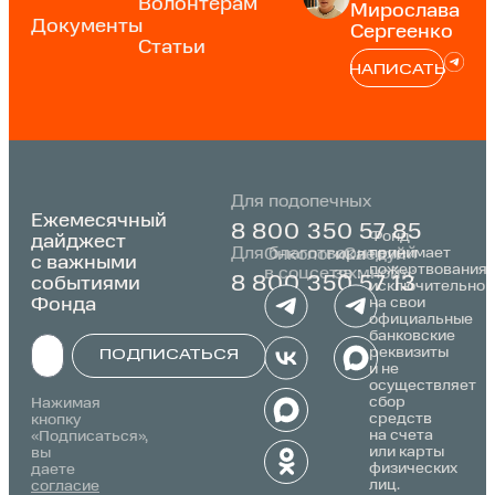
Волонтерам
Мирослава
Документы
Сергеенко
Статьи
НАПИСАТЬ
Для подопечных
Ежемесячный
8 800 350 57 85
Фонд
дайджест
Для благотворителей
принимает
Онкологика
«Следуй
с важными
пожертвования
в соцсетях:
за мной»:
событиями
8 800 350 57 13
исключительно
Фонда
на свои
официальные
банковские
реквизиты
ПОДПИСАТЬСЯ
и не
осуществляет
Alternative:
сбор
Нажимая
средств
кнопку
на счета
«Подписаться»,
или карты
вы
физических
даете
лиц.
согласие