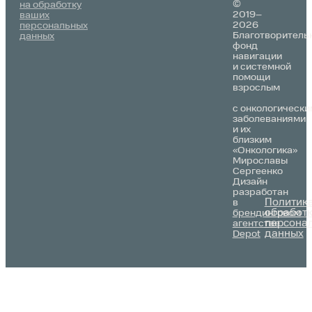
©
на обработку
2019–
ваших
2026
персональных
Благотворитель
данных
фонд
навигации
и системной
помощи
взрослым
с онкологически
заболеваниями
и их
близким
«Онкологика»
Мирославы
Сергеенко
Дизайн
разработан
Политик
в
обработ
брендинговом
персона
агентстве
данных
Depot