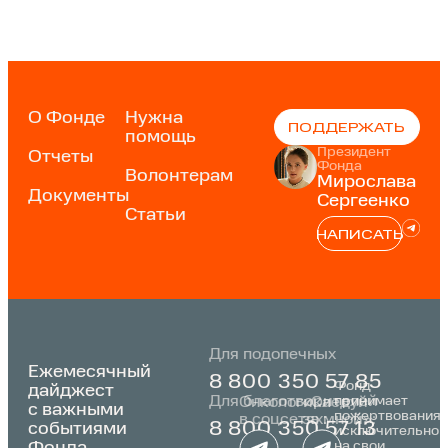
О Фонде
Нужна
ПОДДЕРЖАТЬ
помощь
Президент
Отчеты
Фонда
Волонтерам
Мирослава
Документы
Сергеенко
Статьи
НАПИСАТЬ
Для подопечных
Ежемесячный
8 800 350 57 85
Фонд
дайджест
Для благотворителей
принимает
Онкологика
«Следуй
с важными
пожертвования
в соцсетях:
за мной»:
событиями
8 800 350 57 13
исключительно
Фонда
на свои