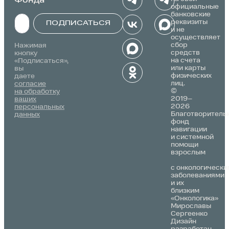
официальные
банковские
реквизиты
ПОДПИСАТЬСЯ
и не
осуществляет
Alternative:
сбор
Нажимая
средств
кнопку
на счета
«Подписаться»,
или карты
вы
физических
даете
лиц.
согласие
©
на обработку
2019–
ваших
2026
персональных
Благотворитель
данных
фонд
навигации
и системной
помощи
взрослым
с онкологически
заболеваниями
и их
близким
«Онкологика»
Мирославы
Сергеенко
Дизайн
разработан