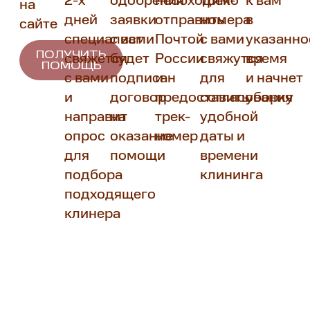
2-х
одобрения
необходимо
трек-
к вам
на
дней
заявки
отправить
номера
в
сайте
специалист
с вами
Почтой
с вами
указанно
ПОЛУЧИТЬ
свяжется
будет
России
свяжутся
время
ПОМОЩЬ
с вами
подписан
и
для
и начнет
и
договор
предоставить
согласования
уборку
направит
на
трек-
удобной
опрос
оказание
номер
даты и
для
помощи
времени
подбора
клининга
подходящего
клинера