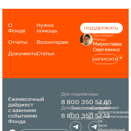
О
Нужна
ПОДДЕРЖАТЬ
Фонде
помощь
Президент
Фонда
Отчеты
Волонтерам
Мирослава
Сергеенко
Документы
Статьи
НАПИСАТЬ
Для подопечных
Ежемесячный
8 800 350 57 85
Фонд
дайджест
Для благотворителей
принимает
Онкологика
«Следуй
с важными
пожертвования
в
за
событиями
8 800 350 57 13
исключительно
соцсетях:
мной»:
Фонда
на
свои
официальные