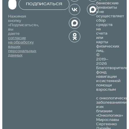
банковские
ПОДПИСАТЬСЯ
реквизиты
и не
Alternative:
осуществляет
Нажимая
сбор
кнопку
средств
«Подписаться»,
на
вы
счета
даете
или
согласие
карты
на обработку
физических
ваших
лиц.
персональных
©
данных
2019–
2026
Благотворитель
фонд
навигации
и системной
помощи
взрослым
с онкологически
заболеваниями
и их
близким
«Онкологика»
Мирославы
Сергеенко
Дизайн