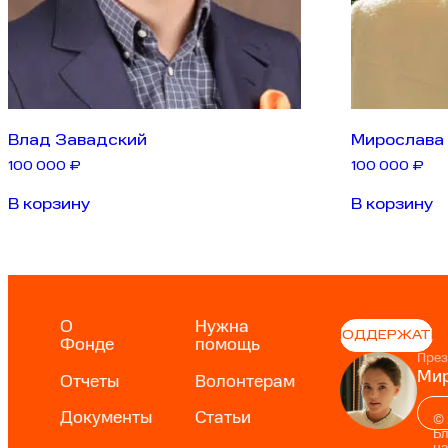
Влад Завадский
Мирослава
100 000
₽
100 000
₽
В корзину
В корзину
О
Нужна
ПОДДЕРЖАТЬ
Фонде
помощь
През
Мир
Отчеты
Волонтерам
Документы
Статьи
©
Б