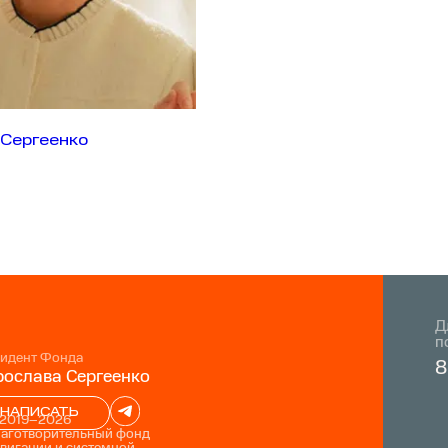
 Сергеенко
Д
п
идент Фонда
8
ослава Сергеенко
НАПИСАТЬ
 2019–2026
лаготворительный фонд