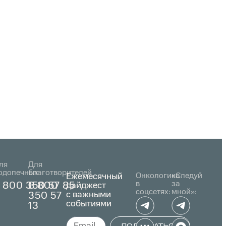
ля
Для
одопечных
благотворителей
Ежемесячный
Онкологика
«Следуй
в
за
 800 350 57 85
8 800
дайджест
соцсетях:
мной»:
с важными
350 57
событиями
13