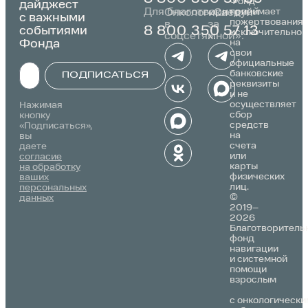
Фонд
дайджест
Для благотворителей
принимает
Онкологика
«Следуй
с важными
пожертвования
в
за
событиями
8 800 350 57 13
исключительно
соцсетях:
мной»:
Фонда
на
свои
официальные
банковские
ПОДПИСАТЬСЯ
реквизиты
и не
Alternative:
осуществляет
Нажимая
сбор
кнопку
средств
«Подписаться»,
на
вы
счета
даете
или
согласие
карты
на обработку
физических
ваших
лиц.
персональных
©
данных
2019–
2026
Благотворитель
фонд
навигации
и системной
помощи
взрослым
с онкологически