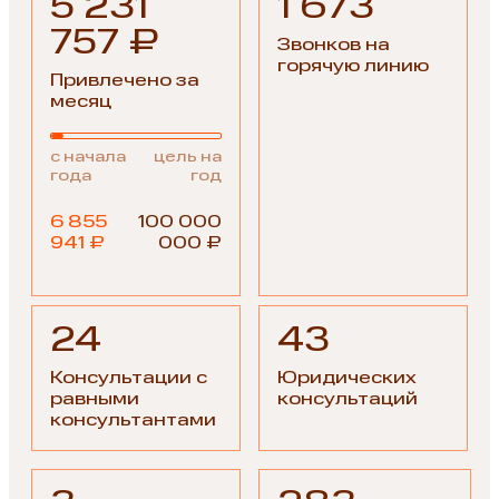
5 231
1 673
757 ₽
Звонков на
горячую линию
Привлечено за
месяц
с начала
цель на
года
год
6 855
100 000
941 ₽
000 ₽
24
43
Консультации с
Юридических
равными
консультаций
консультантами