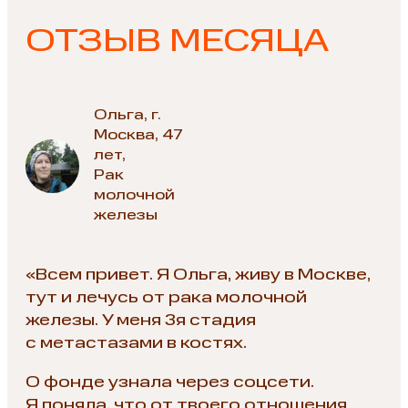
ОТЗЫВ МЕСЯЦА
Ольга, г.
Москва, 47
лет,
Рак
молочной
железы
«Всем привет. Я Ольга, живу в Москве,
тут и лечусь от рака молочной
железы. У меня 3я стадия
с метастазами в костях.
О фонде узнала через соцсети.
Я поняла, что от твоего отношения