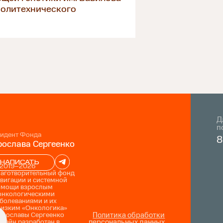
политехнического
Д
п
идент Фонда
8
ослава Сергеенко
НАПИСАТЬ
 2019–2026
лаготворительный фонд
вигации и системной
омощи взрослым
онкологическими
болеваниями и их
лизким «Онкологика»
ирославы Сергеенко
Политика обработки
зайн разработан в
персональных данных