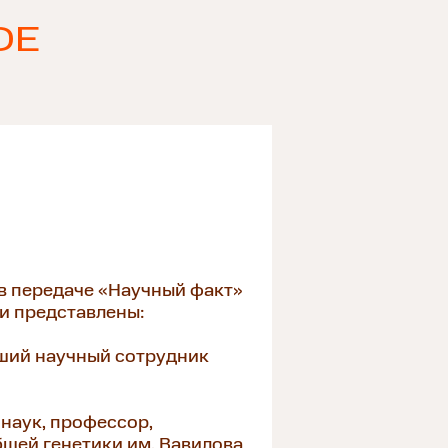
ОЕ
в передаче «Научный факт»
и представлены:
рший научный сотрудник
наук, профессор,
щей генетики им. Вавилова