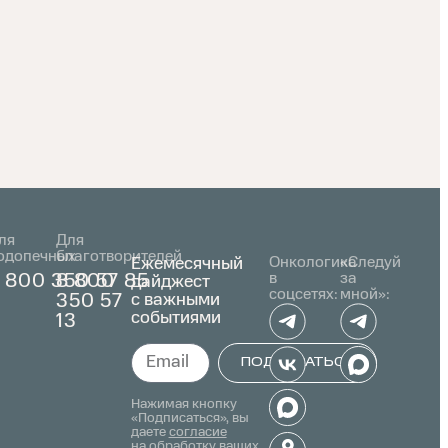
ля
Для
одопечных
благотворителей
Ежемесячный
Онкологика
«Следуй
в
за
 800 350 57 85
8 800
дайджест
соцсетях:
мной»:
с важными
350 57
событиями
13
ПОДПИСАТЬСЯ
Alternative:
Нажимая кнопку
«Подписаться», вы
даете
согласие
на обработку ваших