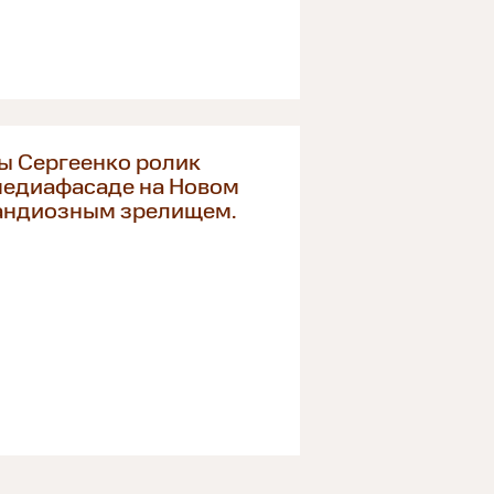
ы Сергеенко ролик
медиафасаде на Новом
рандиозным зрелищем.