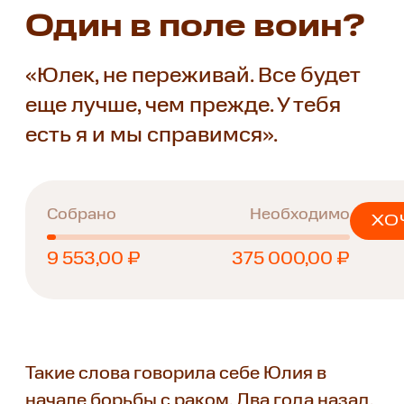
Один в поле воин?
«Юлек, не переживай. Все будет
еще лучше, чем прежде. У тебя
есть я и мы справимся».
Собрано
Необходимо
ХО
9 553,00 ₽
375 000,00 ₽
Такие слова говорила себе Юлия в
начале борьбы с раком. Два года назад,