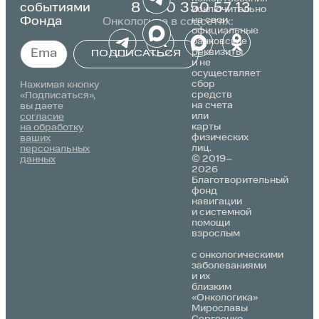
событиями
8 800 350 57 13
исключительно
Фонда
на свои
Онкологика в соцсетях:
официальные
банковские
реквизиты
ПОДПИСАТЬСЯ
и не
осуществляет
Alternative:
сбор
Нажимая кнопку
средств
«Подписаться»,
на счета
вы даете
или
согласие
карты
на обработку
физических
ваших
лиц.
персональных
© 2019–
данных
2026
Благотворительный
фонд
навигации
и системной
помощи
взрослым
с онкологическими
заболеваниями
и их
близким
«Онкологика»
Мирославы
Сергеенко