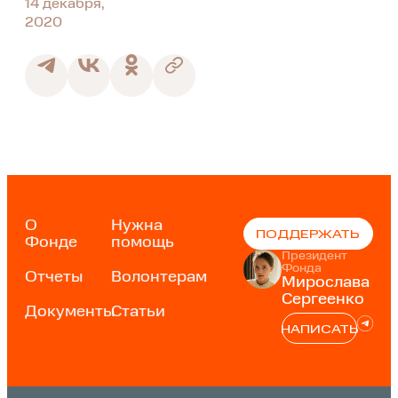
14 декабря,
2020
О
Нужна
ПОДДЕРЖАТЬ
Фонде
помощь
Президент
Фонда
Отчеты
Волонтерам
Мирослава
Сергеенко
Документы
Статьи
НАПИСАТЬ