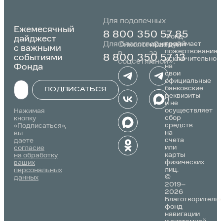
Для подопечных
Ежемесячный
8 800 350 57 85
Фонд
дайджест
Для благотворителей
принимает
Онкологика
«Следуй
с важными
пожертвования
в
за
событиями
8 800 350 57 13
исключительно
соцсетях:
мной»:
Фонда
на
свои
официальные
банковские
ПОДПИСАТЬСЯ
реквизиты
и не
Alternative:
осуществляет
Нажимая
сбор
кнопку
средств
«Подписаться»,
на
вы
счета
даете
или
согласие
карты
на обработку
физических
ваших
лиц.
персональных
©
данных
2019–
2026
Благотворитель
фонд
навигации