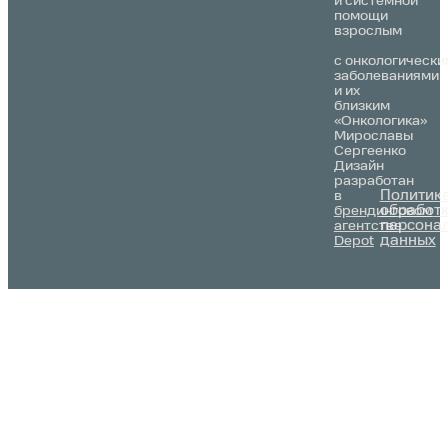
и системной
помощи
взрослым
с онкологически
заболеваниями
и их
близким
«Онкологика»
Мирославы
Сергеенко
Дизайн
разработан
Политик
в
обработ
брендинговом
персона
агентстве
данных
Depot