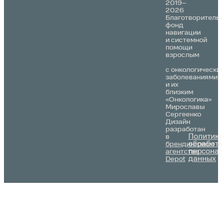
2019–
2026
Благотворитель
фонд
навигации
и системной
помощи
взрослым
с онкологически
заболеваниями
и их
близким
«Онкологика»
Мирославы
Сергеенко
Дизайн
разработан
Политик
в
обработ
брендинговом
персона
агентстве
данных
Depot