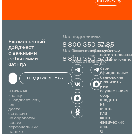
НАПИСАТЬ
Для подопечных
Ежемесячный
8 800 350 57 85
Фонд
дайджест
Для благотворителей
принимает
Онкологика
«Следуй
с важными
пожертвования
в
за
событиями
8 800 350 57 13
исключительно
соцсетях:
мной»:
Фонда
на
свои
официальные
банковские
ПОДПИСАТЬСЯ
реквизиты
и не
Alternative:
осуществляет
Нажимая
сбор
кнопку
средств
«Подписаться»,
на
вы
счета
даете
или
согласие
карты
на обработку
физических
ваших
лиц.
персональных
©
данных