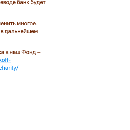
еводе банк будет
енить многое.
 в дальнейшем
ка в наш Фонд –
koff-
charity/