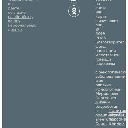
на
вы
счета
даете
или
согласие
карты
на обработку
физических
ваших
лиц.
персональных
©
данных
2019–
2026
Благотворитель
фонд
навигации
и системной
помощи
взрослым
с онкологически
заболеваниями
и их
близким
«Онкологика»
Мирославы
Сергеенко
Дизайн
разработан
Политик
в
обработ
брендинговом
персона
агентстве
данных
Depot