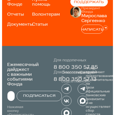
ПОДДЕРЖАТЬ
Фонде
помощь
Президент
Фонда
Отчеты
Волонтерам
Мирослава
Сергеенко
Документы
Статьи
НАПИСАТЬ
Для подопечных
Ежемесячный
8 800 350 57 85
Фонд
дайджест
Для благотворителей
принимает
Онкологика
«Следуй
с важными
пожертвования
в
за
событиями
8 800 350 57 13
исключительно
соцсетях:
мной»:
Фонда
на
свои
официальные
банковские
ПОДПИСАТЬСЯ
реквизиты
и не
Alternative:
осуществляет
Нажимая
сбор
кнопку
средств
«Подписаться»,