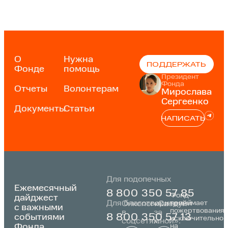
О
Нужна
ПОДДЕРЖАТЬ
Фонде
помощь
Президент
Фонда
Отчеты
Волонтерам
Мирослава
Сергеенко
Документы
Статьи
НАПИСАТЬ
Для подопечных
Ежемесячный
8 800 350 57 85
Фонд
дайджест
Для благотворителей
принимает
Онкологика
«Следуй
с важными
пожертвования
в
за
событиями
8 800 350 57 13
исключительно
соцсетях:
мной»:
Фонда
на