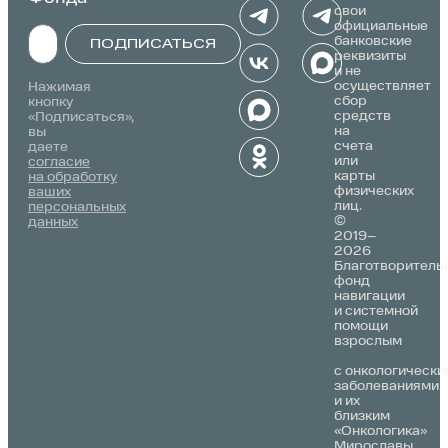
свои
официальные
банковские
ПОДПИСАТЬСЯ
реквизиты
и не
Alternative:
осуществляет
Нажимая
сбор
кнопку
средств
«Подписаться»,
на
вы
счета
даете
или
согласие
карты
на обработку
физических
ваших
лиц.
персональных
©
данных
2019–
2026
Благотворитель
фонд
навигации
и системной
помощи
взрослым
с онкологически
заболеваниями
и их
близким
«Онкологика»
Мирославы