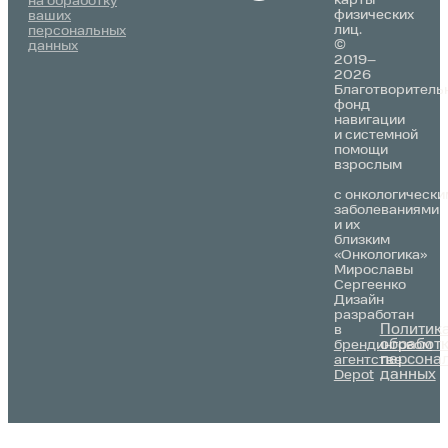
на обработку
физических
ваших
лиц.
персональных
©
данных
2019–
2026
Благотворитель
фонд
навигации
и системной
помощи
взрослым
с онкологически
заболеваниями
и их
близким
«Онкологика»
Мирославы
Сергеенко
Дизайн
разработан
Политик
в
обработ
брендинговом
персона
агентстве
данных
Depot