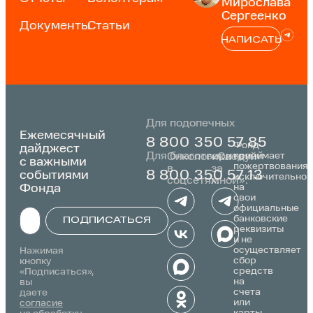
Мирослава
Сергеенко
Документы
Статьи
НАПИСАТЬ
Для подопечных
Ежемесячный
8 800 350 57 85
Фонд
дайджест
Для благотворителей
принимает
Онкологика
«Следуй
с важными
пожертвования
в
за
событиями
8 800 350 57 13
исключительно
соцсетях:
мной»:
Фонда
на
свои
официальные
банковские
ПОДПИСАТЬСЯ
реквизиты
и не
Alternative:
осуществляет
Нажимая
сбор
кнопку
средств
«Подписаться»,
на
вы
счета
даете
или
согласие
карты