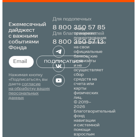
Для подопечных
Ежемесячный
8 800 350 57 85
Фонд
дайджест
Для благотворителей
принимает
с важными
пожертвования
событиями
8 800 350 57 13
исключительно
Фонда
на свои
официальные
банковские
реквизиты
ПОДПИСАТЬСЯ
и не
осуществляет
Alternative:
сбор
Нажимая кнопку
средств на
«Подписаться», вы
счета или
даете
согласие
карты
на обработку ваших
физических
персональных
лиц.
данных
© 2019–
2026
Благотворительный
фонд
навигации
и системной
помощи
взрослым