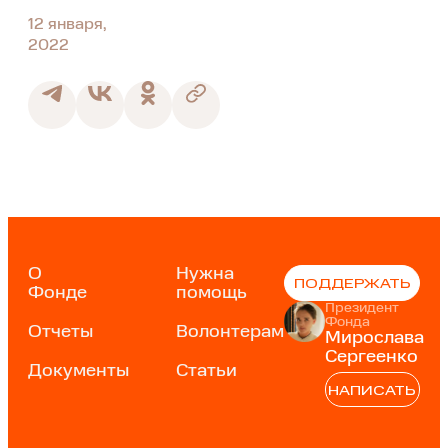
12 января,
2022
О
Нужна
ПОДДЕРЖАТЬ
Фонде
помощь
Президент
Фонда
Отчеты
Волонтерам
Мирослава
Сергеенко
Документы
Статьи
НАПИСАТЬ