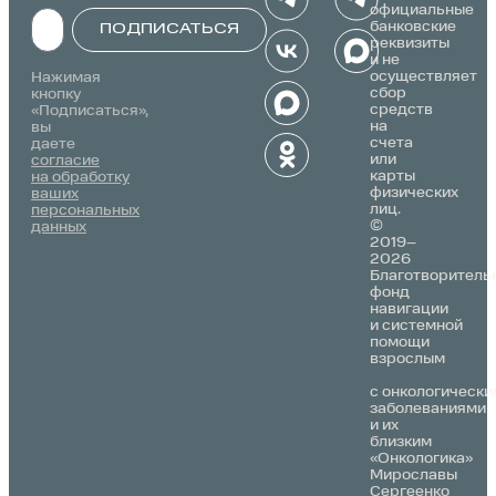
официальные
банковские
ПОДПИСАТЬСЯ
реквизиты
и не
Alternative:
осуществляет
Нажимая
сбор
кнопку
средств
«Подписаться»,
на
вы
счета
даете
или
согласие
карты
на обработку
физических
ваших
лиц.
персональных
©
данных
2019–
2026
Благотворитель
фонд
навигации
и системной
помощи
взрослым
с онкологически
заболеваниями
и их
близким
«Онкологика»
Мирославы
Сергеенко