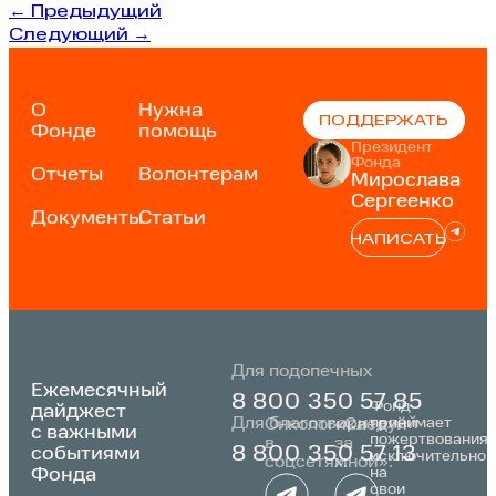
←
Предыдущий
Следующий
→
О
Нужна
ПОДДЕРЖАТЬ
Фонде
помощь
Президент
Фонда
Отчеты
Волонтерам
Мирослава
Сергеенко
Документы
Статьи
НАПИСАТЬ
Для подопечных
Ежемесячный
8 800 350 57 85
Фонд
дайджест
Для благотворителей
принимает
Онкологика
«Следуй
с важными
пожертвования
в
за
событиями
8 800 350 57 13
исключительно
соцсетях:
мной»:
Фонда
на
свои